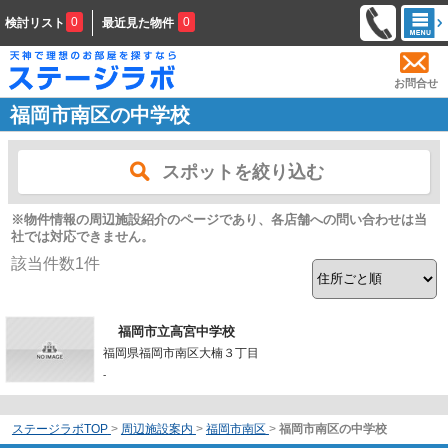
0
0
検討リスト
最近見た物件
お問合せ
福岡市南区の中学校
スポットを絞り込む
※物件情報の周辺施設紹介のページであり、各店舗への問い合わせは当
社では対応できません。
該当件数
1
件
福岡市立高宮中学校
福岡県福岡市南区大楠３丁目
-
ステージラボTOP
>
周辺施設案内
>
福岡市南区
>
福岡市南区の中学校