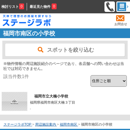
0
0
検討リスト
最近見た物件
お問合せ
福岡市南区の小学校
スポットを絞り込む
※物件情報の周辺施設紹介のページであり、各店舗への問い合わせは当
社では対応できません。
該当件数
1
件
福岡市立大楠小学校
福岡県福岡市南区大楠３丁目
-
ステージラボTOP
>
周辺施設案内
>
福岡市南区
>
福岡市南区の小学校