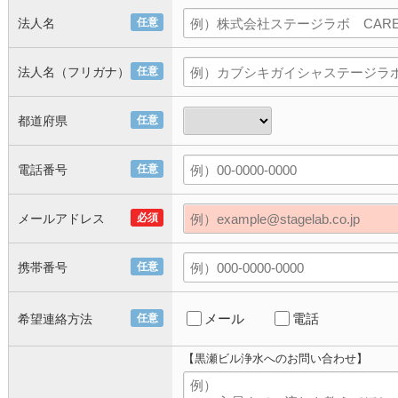
法人名
任意
法人名（フリガナ）
任意
都道府県
任意
電話番号
任意
メールアドレス
必須
携帯番号
任意
メール
電話
希望連絡方法
任意
【黒瀬ビル浄水へのお問い合わせ】