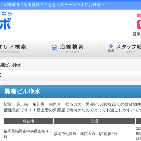
黒瀬ビル浄水の賃貸空室確認データベース／天神周辺にある賃貸のことならステージラボにお任せ下さい！
営業
黒瀬ビル浄水
水
黒瀬ビル浄水
駅近 最上階 角部屋 南向き 都市ガス 黒瀬ビル浄水(2DK)の賃貸物
便性良好です！！最上階の角部屋で南向きなのでとっても過ごしやすいで
所在地
交通
築
福岡県福岡市中央区薬院４丁
福岡市七隈線「薬院大通」駅 徒歩2分
5階
目
鉄