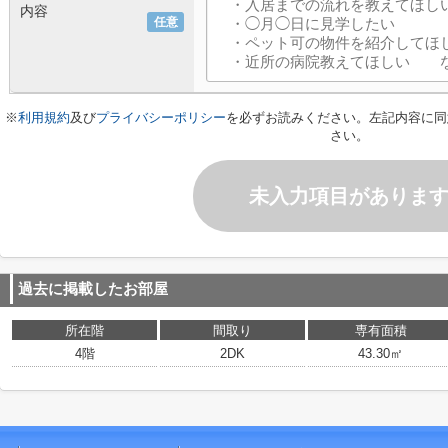
内容
任意
※
利用規約
及び
プライバシーポリシー
を必ずお読みください。左記内容に同
さい。
未入力項目がありま
過去に掲載したお部屋
所在階
間取り
専有面積
4階
2DK
43.30㎡