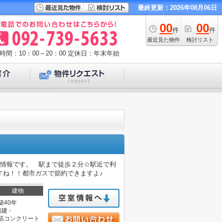
最終更新：2026年08月06日
00
00
件
件
最近見た物件
検討リスト
時間：10：00～20：00
定休日：年末年始
件情報です。 駅まで徒歩２分☆駅近で利
すね！！都市ガスで節約できますよ♪
建物
築40年
建 -
筋コンクリート