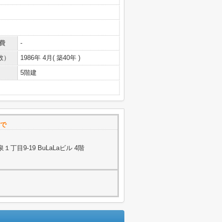
費
-
数）
1986年 4月( 築40年 )
5階建
まで
目9-19 BuLaLaビル 4階