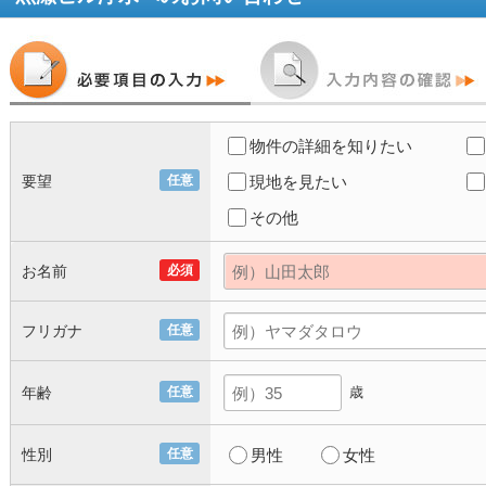
物件の詳細を知りたい
要望
任意
現地を見たい
その他
お名前
必須
フリガナ
任意
年齢
任意
歳
性別
任意
男性
女性