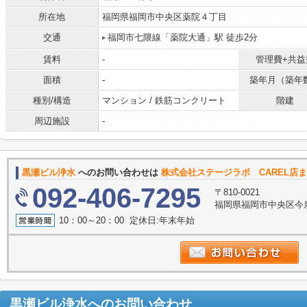
所在地
福岡県福岡市中央区薬院４丁目
交通
福岡市七隈線「薬院大通」駅 徒歩2分
賃料
-
管理費+共益
面積
-
築年月（築年
種別/構造
マンション / 鉄筋コンクリート
階建
周辺施設
-
黒瀬ビル浄水
へのお問い合わせは
株式会社ステージラボ CAREL店
092-406-7295
〒810-0021
福岡県福岡市中央区今泉１丁
10：00～20：00 定休日:年末年始
黒瀬ビル浄水
へのお問い合わせ