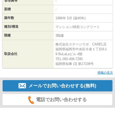
管理費等
-
面積
-
築年数
1986年 5月 (築40年)
種別/構造
マンション/鉄筋コンクリート
階建
3階建
株式会社ステージラボ CAREL店
福岡県福岡市中央区今泉１丁目9-1
取扱会社
9 BuLaLaビル 4階
TEL:092-406-7295
福岡県知事 (3) 第17108号
情報の見方
メールでお問い合わせする(無料)
電話でお問い合わせする