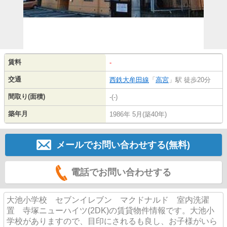
賃料
-
交通
西鉄大牟田線
「
高宮
」駅 徒歩20分
間取り(面積)
-(-)
築年月
1986年 5月(築40年)
メールでお問い合わせする(無料)
電話でお問い合わせする
大池小学校 セブンイレブン マクドナルド 室内洗濯
置 寺塚ニューハイツ(2DK)の賃貸物件情報です。大池小
学校がありますので、目印にされるも良し、お子様がいら