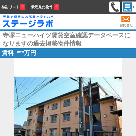
0
0
検討リスト
最近見た物件
お問合せ
寺塚ニューハイツ賃貸空室確認データベースに
なりますの過去掲載物件情報
賃料
***
万円