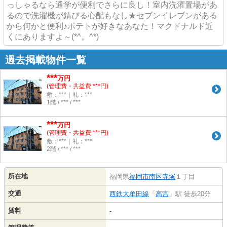
っしゃるなら通学が便利でさらに良し！室内洗濯置場があ
るので洗濯機が錆びる心配もなし★セブンイレブンがある
から何かと便利♪ポテトが好きなあなた！マクドナルド近
くにありますよ～(*^。^*)
過去掲載物件一覧
***
万円
(管理費・共益費 ***円)
敷：***｜礼：***
1階 / *** / ***
***
万円
(管理費・共益費 ***円)
敷：***｜礼：***
2階 / *** / ***
所在地
福岡県
福岡市南区
寺塚
１丁目
交通
西鉄大牟田線
「
高宮
」駅 徒歩20分
賃料
-