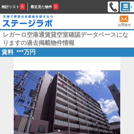
0
0
検討リスト
最近見た物件
お問合せ
レガーロ空港通賃貸空室確認データベースにな
りますの過去掲載物件情報
賃料
***
万円