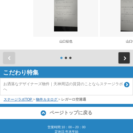
山口征也
山口
前
こだわり特集
お洒落なデザイナーズ物件｜天神周辺の賃貸のことならステージラボ
へ
ステージラボTOP
>
物件カタログ
>
レガーロ空港通
ページトップに戻る
営業時間:10：00～20：00
定休日:年末年始