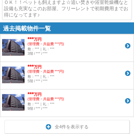
ＯＫ！！ペットも飼えますよ☆追い焚きや浴室乾燥機なと
設備も充実なこのお部屋、フリーレントで初期費用までお
得になってます♪
過去掲載物件一覧
***
万円
(管理費・共益費 ***円)
敷：***｜礼：***
3階 / *** / ***
***
万円
(管理費・共益費 ***円)
敷：***｜礼：***
5階 / *** / ***
***
万円
(管理費・共益費 ***円)
敷：***｜礼：***
9階 / *** / ***
全4件を表示する