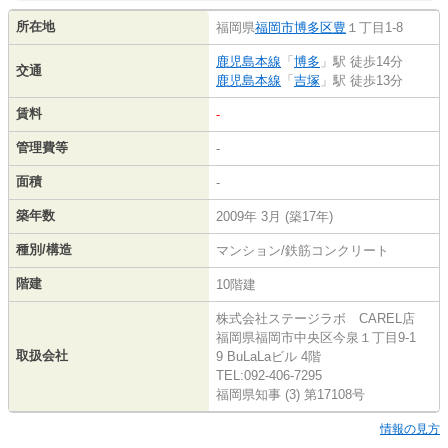
所在地
福岡県
福岡市博多区
豊
１丁目1-8
鹿児島本線
「
博多
」駅 徒歩14分
交通
鹿児島本線
「
吉塚
」駅 徒歩13分
賃料
-
管理費等
-
面積
-
築年数
2009年 3月 (築17年)
種別/構造
マンション/鉄筋コンクリート
階建
10階建
株式会社ステージラボ CAREL店
福岡県福岡市中央区今泉１丁目9-1
取扱会社
9 BuLaLaビル 4階
TEL:092-406-7295
福岡県知事 (3) 第17108号
情報の見方