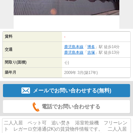
賃料
-
鹿児島本線
「
博多
」駅 徒歩14分
交通
鹿児島本線
「
吉塚
」駅 徒歩13分
間取り(面積)
-(-)
築年月
2009年 3月(築17年)
メールでお問い合わせする(無料)
電話でお問い合わせする
二人入居 ペット可 追い焚き 浴室乾燥機 フリーレン
ト レガーロ空港通(2K)の賃貸物件情報です。 二人入居