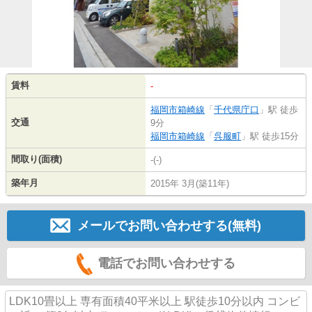
賃料
-
福岡市箱崎線
「
千代県庁口
」駅 徒歩
交通
9分
福岡市箱崎線
「
呉服町
」駅 徒歩15分
間取り(面積)
-(-)
築年月
2015年 3月(築11年)
メールでお問い合わせする(無料)
電話でお問い合わせする
LDK10畳以上 専有面積40平米以上 駅徒歩10分以内 コンビ