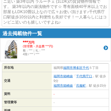
ニ近い 築3年以内 ラルーチェ (1LDK)の賃貸物件情報で
す。 築3年以内の築浅物件です☆ 専有面積40平米以上でお
部屋もLDK10畳以上なので広々お使い頂けます♪千代県庁
口駅徒歩10分以内と利便性も良好です！一人暮らしにはコ
ンビニ近いのも嬉しいですよね♪
過去掲載物件一覧
***
万円
(管理費・共益費 ***円)
敷：***｜礼：***
4階 / *** / ***
所在地
福岡県
福岡市博多区
千代
５丁目
福岡市箱崎線
「
千代県庁口
」駅 徒歩
交通
9分
福岡市箱崎線
「
呉服町
」駅 徒歩15分
賃料
-
管理費等
-
面積
-