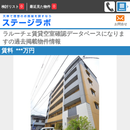
0
0
検討リスト
最近見た物件
お問合せ
ラルーチェ賃貸空室確認データベースになりま
すの過去掲載物件情報
賃料
***
万円