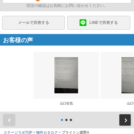
現況の確認はお気軽にお問い合わせください。
メールで共有する
LINEで共有する
お客様の声
山口征也
山口
前
ステージラボTOP
>
物件カタログ
>
ブライトン麦野A