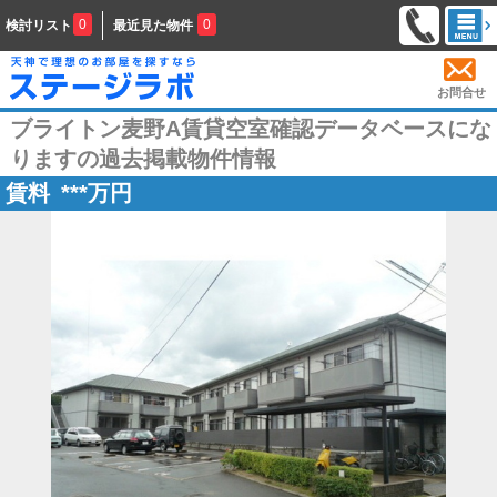
0
0
検討リスト
最近見た物件
お問合せ
ブライトン麦野A賃貸空室確認データベースにな
りますの過去掲載物件情報
賃料
***
万円