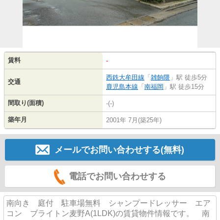
賃料
-
西鉄大牟田線
「
雑餉隈
」駅 徒歩5分
交通
鹿児島本線
「
南福岡
」駅 徒歩15分
間取り(面積)
-(-)
築年月
2001年 7月(築25年)
メールでお問い合わせする(無料)
電話でお問い合わせする
南向き 庭付 駐車場無料 シャンプードレッサー エア
コン ブライトン麦野A(1LDK)の賃貸物件情報です。 南