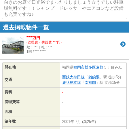
向きのお庭で日光浴でまったりしましょう☆うでしい駐車
場無料です！！シャンプードレッサーやエアコンなど設備
も充実ですね♪
過去掲載物件一覧
***
万円
(管理費・共益費 ***円)
敷：***｜礼：***
1階 / *** / ***
所在地
福岡県
福岡市博多区
麦野
５丁目9-31
西鉄大牟田線
「
雑餉隈
」駅 徒歩5分
交通
鹿児島本線
「
南福岡
」駅 徒歩15分
賃料
-
管理費等
-
面積
-
築年数
2001年 7月 (築25年)