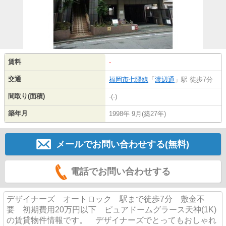
賃料
-
交通
福岡市七隈線
「
渡辺通
」駅 徒歩7分
間取り(面積)
-(-)
築年月
1998年 9月(築27年)
メールでお問い合わせする(無料)
電話でお問い合わせする
デザイナーズ オートロック 駅まで徒歩7分 敷金不
要 初期費用20万円以下 ピュアドームグラース天神(1K)
の賃貸物件情報です。 デザイナーズでとってもおしゃれ