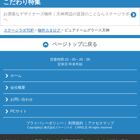
こだわり特集
お洒落なデザイナーズ物件｜天神周辺の賃貸のことならステージラボ
へ
ステージラボTOP
>
物件カタログ
>
ピュアドームグラース天神
ページトップに戻る
営業時間:10：00～20：00
定休日:年末年始
ホーム
会社概要
お問い合わせ
PCサイト
プライバシーポリシー
利用規約
｜アクセスマップ
｜
Copyright(c) 株式会社ステージラボ CAREL店 All rights reserved.