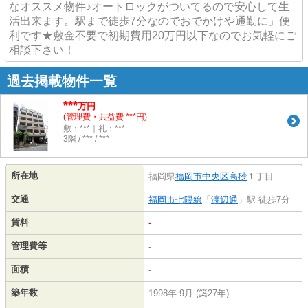
なオススメ物件♪オートロックがついてるので安心して生
活出来ます。駅まで徒歩7分なのでおでかけや通勤に」便
利です★敷金不要で初期費用20万円以下なのでお気軽にご
相談下さい！
過去掲載物件一覧
***
万円
(管理費・共益費 ***円)
敷：***｜礼：***
3階 / *** / ***
所在地
福岡県
福岡市中央区
高砂
１丁目
交通
福岡市七隈線
「
渡辺通
」駅 徒歩7分
賃料
-
管理費等
-
面積
-
築年数
1998年 9月 (築27年)