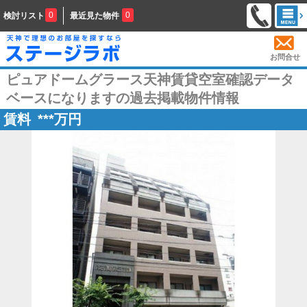
0
0
検討リスト
最近見た物件
お問合せ
ピュアドームグラース天神賃貸空室確認データ
ベースになりますの過去掲載物件情報
賃料
***
万円