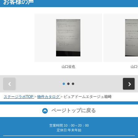
お客様の声
山口征也
山口
前
ステージラボTOP
>
物件カタログ
>
ピュアドームエタージュ箱崎
ページトップに戻る
営業時間:10：00～20：00
定休日:年末年始