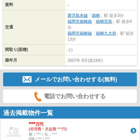
賃料
-
鹿児島本線
「
箱崎
」駅 徒歩3分
福岡市箱崎線
「
箱崎宮前
」駅 徒歩8
交通
分
福岡市箱崎線
「
箱崎九大前
」駅 徒歩
13分
間取り(面積)
-(-)
築年月
2007年 8月(築19年)
メールでお問い合わせする(無料)
電話でお問い合わせする
過去掲載物件一覧
***
万円
(管理費・共益費 ***円)
敷：***｜礼：***
6階 / *** / ***