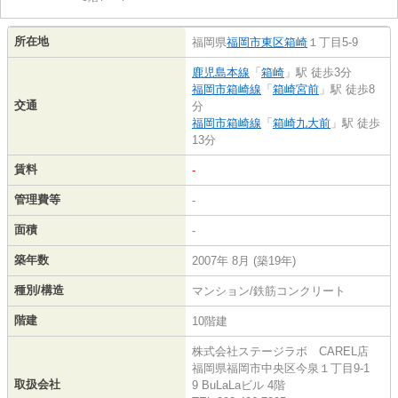
所在地
福岡県
福岡市東区
箱崎
１丁目5-9
鹿児島本線
「
箱崎
」駅 徒歩3分
福岡市箱崎線
「
箱崎宮前
」駅 徒歩8
交通
分
福岡市箱崎線
「
箱崎九大前
」駅 徒歩
13分
賃料
-
管理費等
-
面積
-
築年数
2007年 8月 (築19年)
種別/構造
マンション/鉄筋コンクリート
階建
10階建
株式会社ステージラボ CAREL店
福岡県福岡市中央区今泉１丁目9-1
取扱会社
9 BuLaLaビル 4階