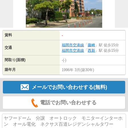
賃料
-
福岡市空港線
「
藤崎
」駅 徒歩15分
交通
福岡市空港線
「
西新
」駅 徒歩15分
間取り(面積)
-(-)
築年月
1996年 3月(築30年)
メールでお問い合わせする(無料)
電話でお問い合わせする
ヤフードーム 分譲 オートロック モニターインターホ
ン オール電化 ネクサス百道レジデンシャルタワー