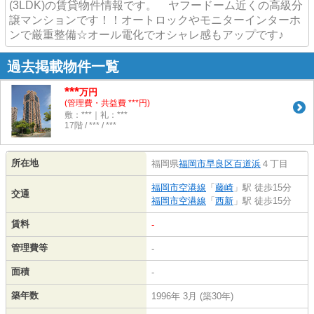
(3LDK)の賃貸物件情報です。 ヤフードーム近くの高級分
譲マンションです！！オートロックやモニターインターホ
ンで厳重整備☆オール電化でオシャレ感もアップです♪
過去掲載物件一覧
***
万円
(管理費・共益費 ***円)
敷：***｜礼：***
17階 / *** / ***
所在地
福岡県
福岡市早良区
百道浜
４丁目
福岡市空港線
「
藤崎
」駅 徒歩15分
交通
福岡市空港線
「
西新
」駅 徒歩15分
賃料
-
管理費等
-
面積
-
築年数
1996年 3月 (築30年)