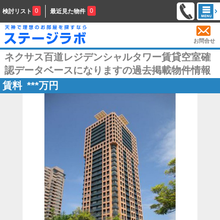
0
0
検討リスト
最近見た物件
お問合せ
ネクサス百道レジデンシャルタワー賃貸空室確
認データベースになりますの過去掲載物件情報
賃料
***
万円