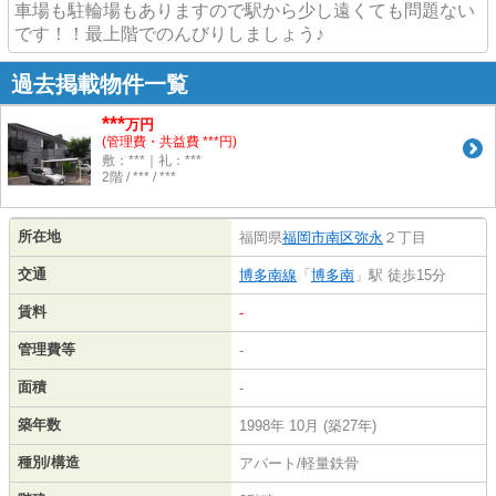
車場も駐輪場もありますので駅から少し遠くても問題ない
です！！最上階でのんびりしましょう♪
過去掲載物件一覧
***
万円
(管理費・共益費 ***円)
敷：***｜礼：***
2階 / *** / ***
所在地
福岡県
福岡市南区
弥永
２丁目
交通
博多南線
「
博多南
」駅 徒歩15分
賃料
-
管理費等
-
面積
-
築年数
1998年 10月 (築27年)
種別/構造
アパート/軽量鉄骨