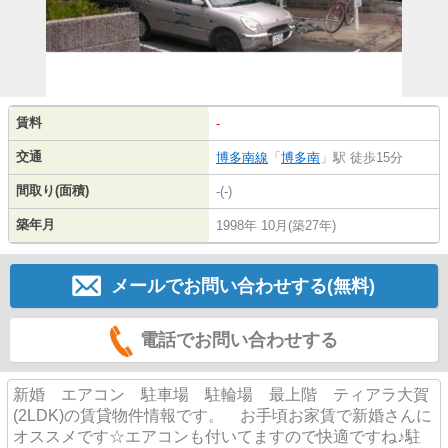
賃料
-
交通
博多南線
「
博多南
」駅 徒歩15分
間取り(面積)
-(-)
築年月
1998年 10月(築27年)
メールでお問い合わせする(無料)
電話でお問い合わせする
新婚 エアコン 駐車場 駐輪場 最上階 ティアラ大賀
(2LDK)の賃貸物件情報です。 お手頃お家賃で新婚さんに
オススメです☆エアコンも付いてますので快適ですね♪駐