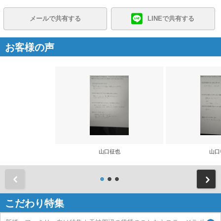
メールで共有する
LINEで共有する
お客様の声
山口征也
山口
前
こだわり特集