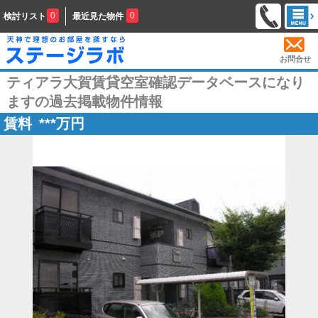
0
0
検討リスト
最近見た物件
お問合せ
ティアラ大賀賃貸空室確認データベースになり
ますの過去掲載物件情報
賃料
***
万円