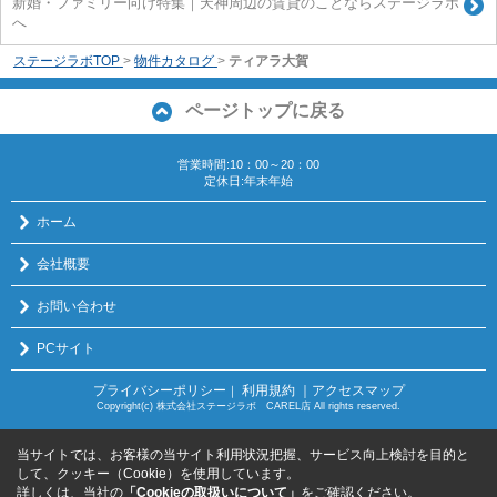
新婚・ファミリー向け特集｜天神周辺の賃貸のことならステージラボ
へ
ステージラボTOP
>
物件カタログ
>
ティアラ大賀
ページトップに戻る
営業時間:10：00～20：00
定休日:年末年始
ホーム
会社概要
お問い合わせ
PCサイト
プライバシーポリシー
利用規約
｜アクセスマップ
｜
Copyright(c) 株式会社ステージラボ CAREL店 All rights reserved.
当サイトでは、お客様の当サイト利用状況把握、サービス向上検討を目的と
して、クッキー（Cookie）を使用しています。
詳しくは、当社の
「Cookieの取扱いについて」
をご確認ください。