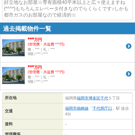
好立地なお部屋☆専有面積40平米以上と広々使えますね
(*^^*)もちろんエレベータ付きなのでらくらくです♪しかも
都市ガスのお部屋なので経済的☆
過去掲載物件一覧
***
万円
(管理費・共益費 ***円)
敷：***｜礼：***
9階 / *** / ***
***
万円
(管理費・共益費 ***円)
敷：***｜礼：***
9階 / *** / ***
所在地
福岡県
福岡市博多区
千代
５丁目
福岡市箱崎線
「
千代県庁口
」駅 徒歩
交通
4分
賃料
-
管理費等
-