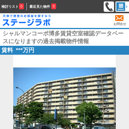
0
0
検討リスト
最近見た物件
お問合せ
シャルマンコーポ博多賃貸空室確認データベー
スになりますの過去掲載物件情報
賃料
***
万円