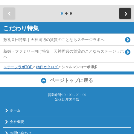
前
こだわり特集
敷礼０円特集｜天神周辺の賃貸のことならステージラボへ
新婚・ファミリー向け特集｜天神周辺の賃貸のことならステージラボ
へ
ステージラボTOP
>
物件カタログ
>
シャルマンコーポ博多
ページトップに戻る
営業時間:10：00～20：00
定休日:年末年始
ホーム
会社概要
お問い合わせ