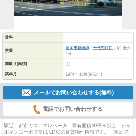
賃料
-
福岡市箱崎線
「
千代県庁口
」駅 徒歩
交通
4分
間取り(面積)
-(-)
築年月
1974年 10月(築51年)
メールでお問い合わせする(無料)
電話でお問い合わせする
駅近 都市ガス エレベータ 専有面積40平米以上 シャ
ルマンコーポ博多(１LDK)の賃貸物件情報です。 駅近で