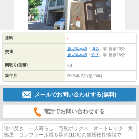
賃料
-
鹿児島本線
「
博多
」駅 徒歩10分
交通
鹿児島本線
「
竹下
」駅 徒歩15分
間取り(面積)
-(-)
築年月
2006年 3月(築20年)
メールでお問い合わせする(無料)
電話でお問い合わせする
追い焚き 一人暮らし 宅配ボックス オートロック 角
部屋 コンフォール博多駅南(1DK)の賃貸物件情報で