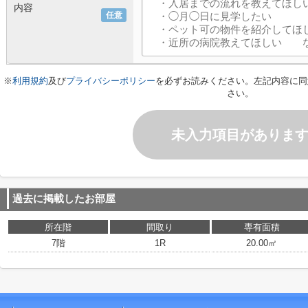
内容
任意
※
利用規約
及び
プライバシーポリシー
を必ずお読みください。左記内容に同
さい。
未入力項目がありま
過去に掲載したお部屋
所在階
間取り
専有面積
7階
1R
20.00㎡