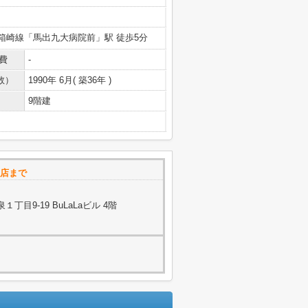
箱崎線「馬出九大病院前」駅 徒歩5分
費
-
数）
1990年 6月( 築36年 )
9階建
L店まで
目9-19 BuLaLaビル 4階