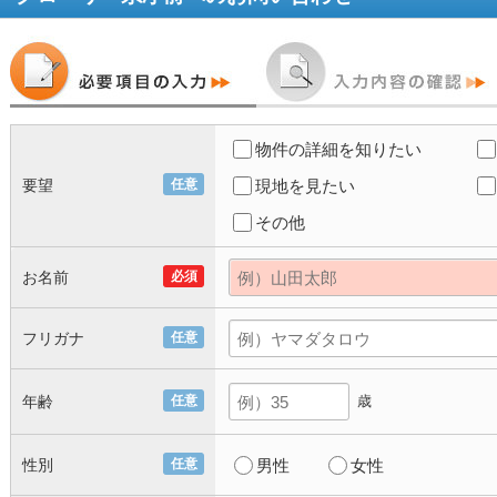
物件の詳細を知りたい
要望
任意
現地を見たい
その他
お名前
必須
フリガナ
任意
年齢
任意
歳
性別
任意
男性
女性