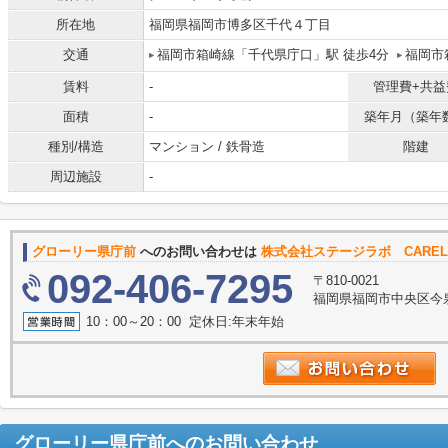
所在地
福岡県福岡市博多区千代４丁目
交通
福岡市箱崎線「千代県庁口」駅 徒歩4分
福岡市
賃料
-
管理費+共益
面積
-
築年月（築年
種別/構造
マンション / 鉄骨造
階建
周辺施設
-
グローリー県庁前
へのお問い合わせは
株式会社ステージラボ CARE
092-406-7295
〒810-0021
福岡県福岡市中央区今泉１丁
10：00～20：00 定休日:年末年始
グローリー県庁前
へのお問い合わせ