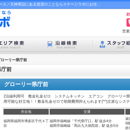
グローリー県庁前の賃貸空室確認データベース／天神周辺にある賃貸のことならステージラボにお任せ下さい！
営業
グローリー県庁前
県庁前
グローリー県庁前
2沿線利用可 敷金礼金ゼロ システムキッチン エアコン グローリー県庁
用可能な好立地！！敷金礼金ゼロで初期費用抑えられます(^^)立派なシス
所在地
交通
築
福岡県福岡市博多区千代４丁
福岡市箱崎線「千代県庁口」駅 徒歩4分
9階
目
福岡市箱崎線「馬出九大病院前」駅 徒歩5分
鉄