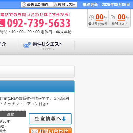
最終更新：2026年08月06日
00
00
件
件
最近見た物件
検討リスト
時間：10：00～20：00
定休日：年末年始
前(1R)の賃貸物件情報です。２沿線利
テムキッチン・エアコン付き♪
建物
築36年
建 -
骨造