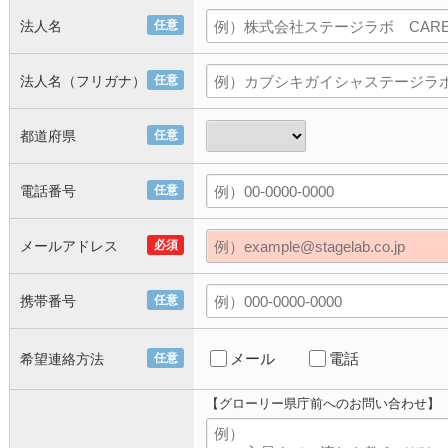
法人名
任意
法人名（フリガナ）
任意
都道府県
任意
電話番号
任意
メールアドレス
必須
携帯番号
任意
メール
電話
希望連絡方法
任意
【グローリー県庁前へのお問い合わせ】