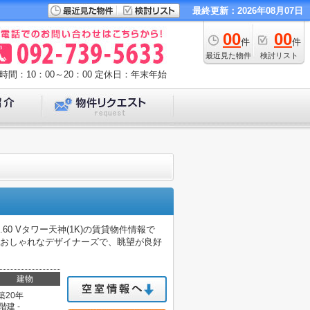
最終更新：2026年08月07日
00
00
件
件
最近見た物件
検討リスト
時間：10：00～20：00
定休日：年末年始
0 Vタワー天神(1K)の賃貸物件情報で
もおしゃれなデザイナーズで、眺望が良好
建物
築20年
階建 -