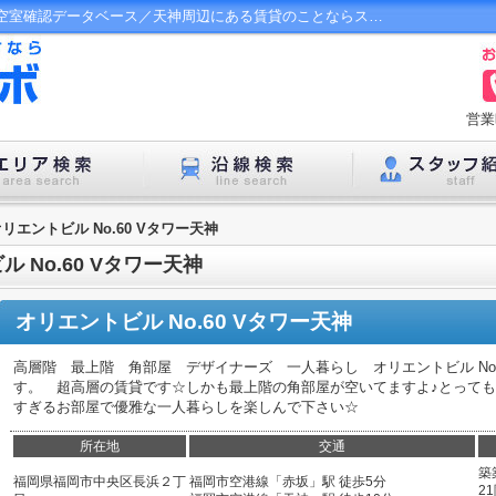
オリエントビル No.60 Vタワー天神の賃貸空室確認データベース／天神周辺にある賃貸のことならステージラボにお任せ下さい！
営業
リエントビル No.60 Vタワー天神
No.60 Vタワー天神
オリエントビル No.60 Vタワー天神
高層階 最上階 角部屋 デザイナーズ 一人暮らし オリエントビル No.6
す。 超高層の賃貸です☆しかも最上階の角部屋が空いてますよ♪とって
すぎるお部屋で優雅な一人暮らしを楽しんで下さい☆
所在地
交通
築
福岡県福岡市中央区長浜２丁
福岡市空港線「赤坂」駅 徒歩5分
21