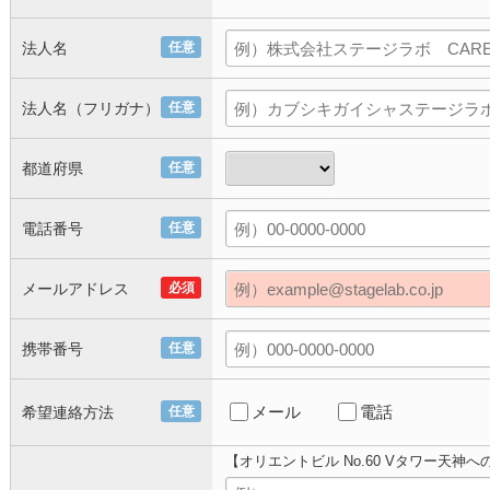
法人名
任意
法人名（フリガナ）
任意
都道府県
任意
電話番号
任意
メールアドレス
必須
携帯番号
任意
メール
電話
希望連絡方法
任意
【オリエントビル No.60 Vタワー天神