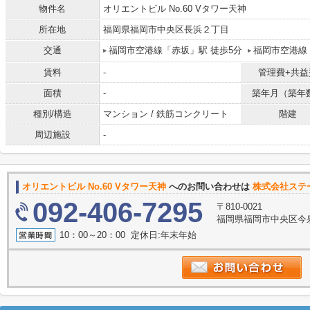
物件名
オリエントビル No.60 Vタワー天神
所在地
福岡県福岡市中央区長浜２丁目
交通
福岡市空港線「赤坂」駅 徒歩5分
福岡市空港線
賃料
-
管理費+共益
面積
-
築年月（築年
種別/構造
マンション / 鉄筋コンクリート
階建
周辺施設
-
オリエントビル No.60 Vタワー天神
へのお問い合わせは
株式会社ステ
092-406-7295
〒810-0021
福岡県福岡市中央区今泉１丁
10：00～20：00 定休日:年末年始