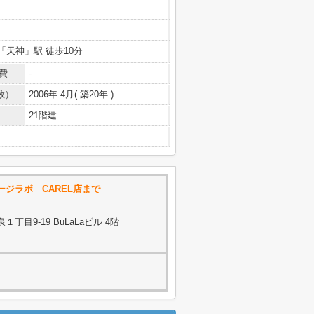
「天神」駅 徒歩10分
費
-
数）
2006年 4月( 築20年 )
21階建
ージラボ CAREL店まで
目9-19 BuLaLaビル 4階