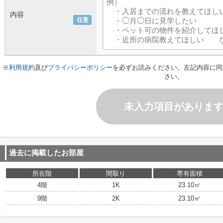
内容
任意
※
利用規約
及び
プライバシーポリシー
を必ずお読みください。左記内容に同
さい。
未入力項目がありま
過去に掲載したお部屋
所在階
間取り
専有面積
4階
1K
23.10㎡
9階
2K
23.10㎡