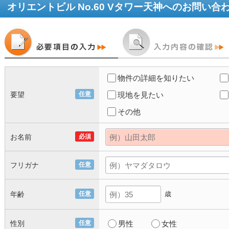
オリエントビル No.60 Vタワー天神
へのお問い合
物件の詳細を知りたい
要望
任意
現地を見たい
その他
お名前
必須
フリガナ
任意
年齢
任意
歳
性別
任意
男性
女性