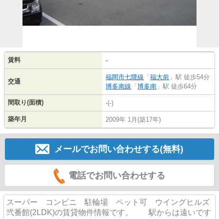
賃料
-
福岡市七隈線
「
福大前
」駅 徒歩54分
交通
博多南線
「
博多南
」駅 徒歩64分
間取り(面積)
-(-)
築年月
2009年 1月(築17年)
メールでお問い合わせする(無料)
電話でお問い合わせする
スーパー コンビニ 駐輪場 ペット可 ウイングヒルズ
弐番館(2LDK)の賃貸物件情報です。 駅からは遠いです