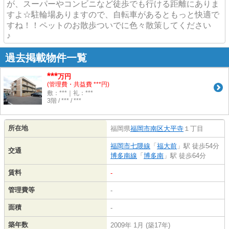
が、スーパーやコンビニなど徒歩でも行ける距離にありま
すよ☆駐輪場ありますので、自転車があるともっと快適で
すね！！ペットのお散歩ついでに色々散策してください
♪
過去掲載物件一覧
***
万円
(管理費・共益費 ***円)
敷：***｜礼：***
3階 / *** / ***
所在地
福岡県
福岡市南区
大平寺
１丁目
福岡市七隈線
「
福大前
」駅 徒歩54分
交通
博多南線
「
博多南
」駅 徒歩64分
賃料
-
管理費等
-
面積
-
築年数
2009年 1月 (築17年)