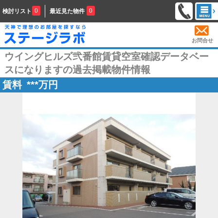
0
0
検討リスト
最近見た物件
お問合せ
ウイングヒルズ弐番館賃貸空室確認データベー
スになりますの過去掲載物件情報
賃料
***
万円