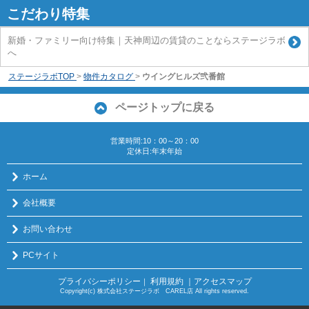
こだわり特集
新婚・ファミリー向け特集｜天神周辺の賃貸のことならステージラボ
へ
ステージラボTOP
>
物件カタログ
>
ウイングヒルズ弐番館
ページトップに戻る
営業時間:10：00～20：00
定休日:年末年始
ホーム
会社概要
お問い合わせ
PCサイト
プライバシーポリシー
利用規約
｜アクセスマップ
｜
Copyright(c) 株式会社ステージラボ CAREL店 All rights reserved.