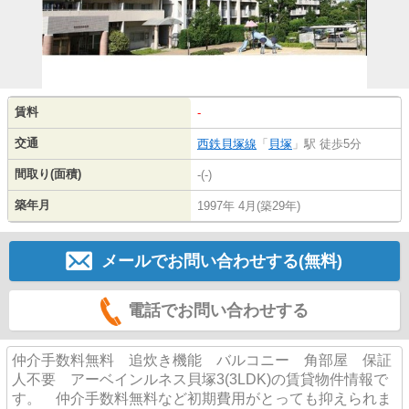
賃料
-
交通
西鉄貝塚線
「
貝塚
」駅 徒歩5分
間取り(面積)
-(-)
築年月
1997年 4月(築29年)
メールでお問い合わせする(無料)
電話でお問い合わせする
仲介手数料無料 追炊き機能 バルコニー 角部屋 保証
人不要 アーベインルネス貝塚3(3LDK)の賃貸物件情報で
す。 仲介手数料無料など初期費用がとっても抑えられま