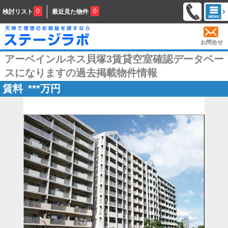
0
0
検討リスト
最近見た物件
お問合せ
アーベインルネス貝塚3賃貸空室確認データベー
スになりますの過去掲載物件情報
賃料
***
万円