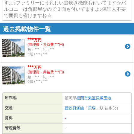
すよ♪ファミリーにうれしい追炊き機能も付いてます☆バ
ルコニーは角部屋なので３面も付いてますよ♪保証人不要
で面倒も省けますね☆
過去掲載物件一覧
***
万円
(管理費・共益費 ***円)
敷：***｜礼：***
5階 / *** / ***
***
万円
(管理費・共益費 ***円)
敷：***｜礼：***
6階 / *** / ***
所在地
福岡県
福岡市東区
貝塚団地
交通
西鉄貝塚線
「
貝塚
」駅 徒歩5分
賃料
-
管理費等
-