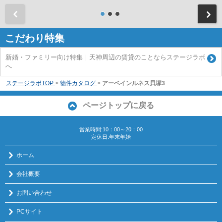
前
こだわり特集
新婚・ファミリー向け特集｜天神周辺の賃貸のことならステージラボ
へ
ステージラボTOP
>
物件カタログ
>
アーベインルネス貝塚3
ページトップに戻る
営業時間:10：00～20：00
定休日:年末年始
ホーム
会社概要
お問い合わせ
PCサイト