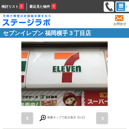
0
0
検討リスト
最近見た物件
お問合せ
セブンイレブン 福岡横手３丁目店
前
次
画像タップで拡大表示【
1
/1】