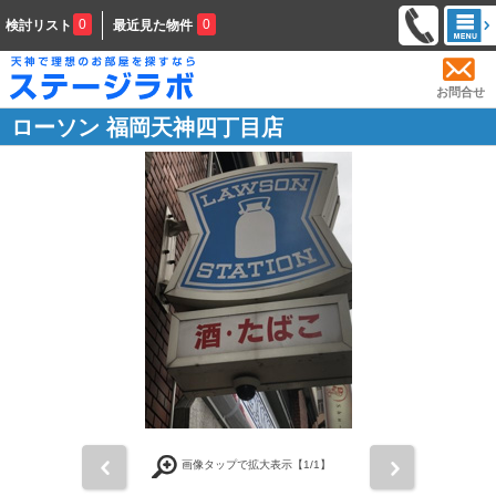
0
0
検討リスト
最近見た物件
お問合せ
ローソン 福岡天神四丁目店
前
次
画像タップで拡大表示【
1
/1】