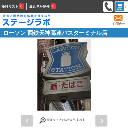
0
0
検討リスト
最近見た物件
お問合せ
ローソン 西鉄天神高速バスターミナル店
前
次
画像タップで拡大表示【
1
/1】