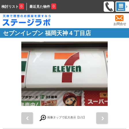
0
0
検討リスト
最近見た物件
お問合せ
セブンイレブン 福岡天神４丁目店
前
次
画像タップで拡大表示【
1
/1】