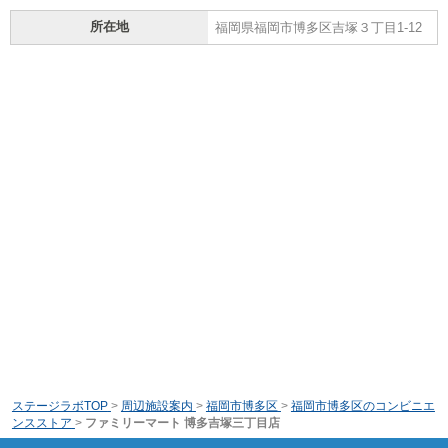
所在地
福岡県福岡市博多区吉塚３丁目1-12
ステージラボTOP
>
周辺施設案内
>
福岡市博多区
>
福岡市博多区のコンビニエ
ンスストア
>
ファミリーマート 博多吉塚三丁目店