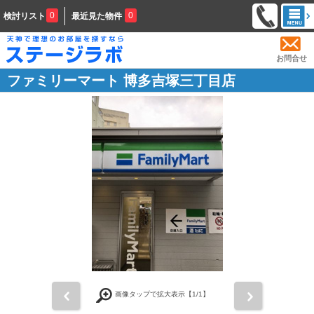
0
0
検討リスト
最近見た物件
お問合せ
ファミリーマート 博多吉塚三丁目店
前
次
画像タップで拡大表示【
1
/1】