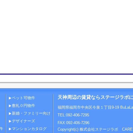
天神周辺の賃貸ならステージラボ
ペット可物件
敷礼０円物件
福岡県福岡市中央区今泉１丁目9-19 BuLaL
新婚・ファミリー向け
TEL:092-406-7295
デザイナーズ
FAX:092-406-7296
件
マンションカタログ
Copyright(c) 株式会社ステージラボ CAR