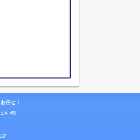
にお任せ！
aビル 4階
EL店