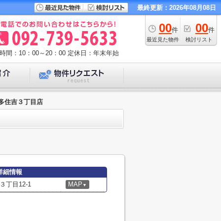
最終更新：2026年08月08日
00
00
件
件
最近見た物件
検討リスト
時間：10：00～20：00
定休日：年末年始
多住吉３丁目店
詳細情報
丁目12-1
MAP
▼