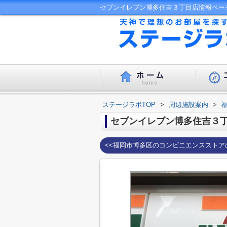
ステージラボTOP
>
周辺施設案内
>
セブンイレブン博多住吉３
<<福岡市博多区のコンビニエンスストア