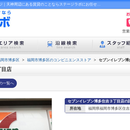
セブンイレブン博多住吉３丁目店情報ページ｜天神周辺にある賃貸のことならステージラボにお任せ下さい！
営業
福岡市博多区
>
福岡市博多区のコンビニエンスストア
>
セブンイレブン博
丁目店
の一覧へ
セブンイレブン博多住吉３丁目店の
所在地
福岡県福岡市博多区住吉３