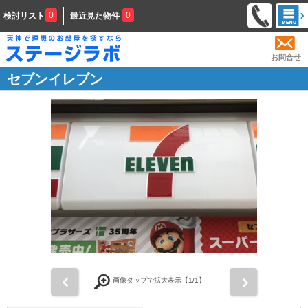
0
0
検討リスト
最近見た物件
お問合せ
セブンイレブン
前
次
画像タップで拡大表示【
1
/1】