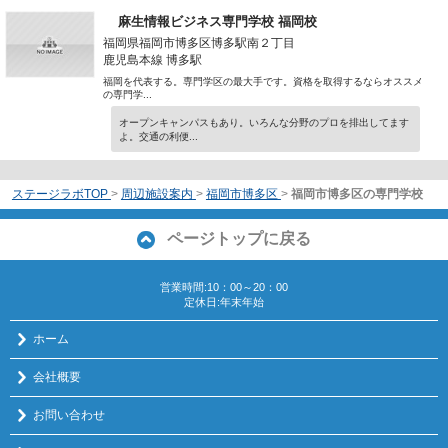
麻生情報ビジネス専門学校 福岡校
福岡県福岡市博多区博多駅南２丁目
鹿児島本線 博多駅
福岡を代表する。専門学区の最大手です。資格を取得するならオススメ
の専門学...
オープンキャンパスもあり。いろんな分野のプロを排出してます
よ。交通の利便...
ステージラボTOP
>
周辺施設案内
>
福岡市博多区
>
福岡市博多区の専門学校
ページトップに戻る
営業時間:10：00～20：00
定休日:年末年始
ホーム
会社概要
お問い合わせ