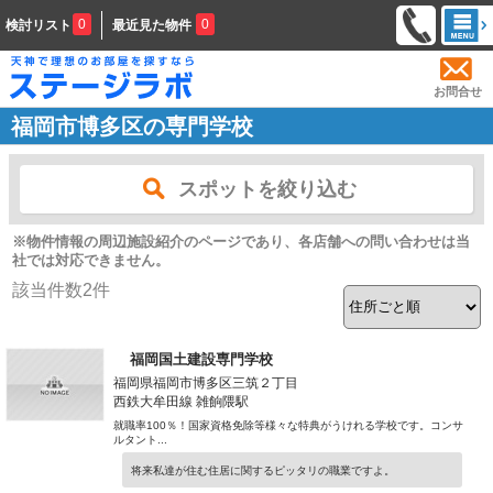
0
0
検討リスト
最近見た物件
お問合せ
福岡市博多区の専門学校
スポットを絞り込む
※物件情報の周辺施設紹介のページであり、各店舗への問い合わせは当
社では対応できません。
該当件数
2
件
福岡国土建設専門学校
福岡県福岡市博多区三筑２丁目
西鉄大牟田線 雑餉隈駅
就職率100％！国家資格免除等様々な特典がうけれる学校です。コンサ
ルタント...
将来私達が住む住居に関するピッタリの職業ですよ。