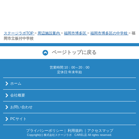
ステージラボTOP
>
周辺施設案内
>
福岡市博多区
>
福岡市博多区の中学校
>
福
岡市立板付中学校
ページトップに戻る
営業時間:10：00～20：00
定休日:年末年始
ホーム
会社概要
お問い合わせ
PCサイト
プライバシーポリシー
利用規約
｜アクセスマップ
｜
Copyright(c) 株式会社ステージラボ CAREL店 All rights reserved.