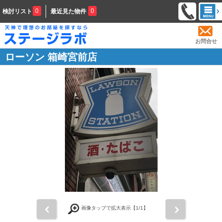
0
0
検討リスト
最近見た物件
お問合せ
ローソン 箱崎宮前店
前
次
画像タップで拡大表示【
1
/1】