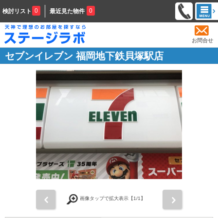
0
0
検討リスト
最近見た物件
お問合せ
セブンイレブン 福岡地下鉄貝塚駅店
前
次
画像タップで拡大表示【
1
/1】